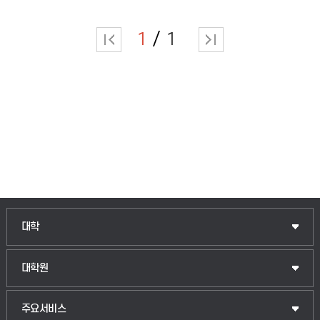
1
1
인문융합공공인재학부
대학
법경영학부
일반대학원
대학원
웰니스산업융합학부
산업대학원
입학안내
주요서비스