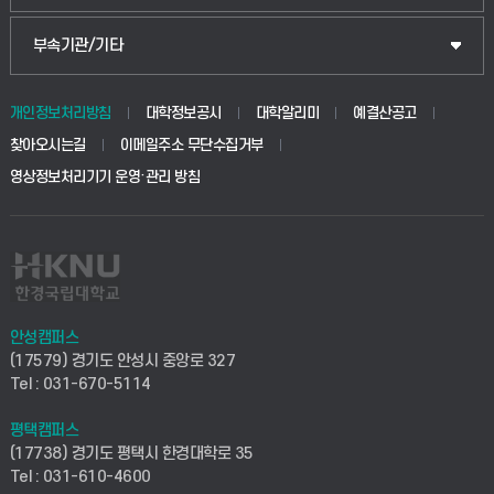
식물자원조경학부
공공정책대학원
웹메일
중앙도서관
부속기관/기타
동물생명융합학부
경영대학원
학사시스템(학부)
학생생활관(안성)
개인정보처리방침
대학정보공시
대학알리미
예결산공고
생명공학부
찾아오시는길
이메일주소 무단수집거부
교육대학원
학사시스템(전문학사 및 전공심화)
학생생활관(평택)
영상정보처리기기 운영·관리 방침
건설환경공학부
사이버캠퍼스(학부)
발전기금
사회안전시스템공학부
사이버캠퍼스(전문학사 및 전공심화)
산학협력단
식품생명화학공학부
시설바로처리서비스
취업지원센터
안성캠퍼스
(17579) 경기도 안성시 중앙로 327
컴퓨터응용수학부
연구실안전관리시스템
Tel : 031-670-5114
창업지원센터
ICT로봇기계공학부
평택캠퍼스
산학연구관리시스템
현장실습지원센터
(17738) 경기도 평택시 한경대학로 35
Tel : 031-610-4600
전자전기공학부