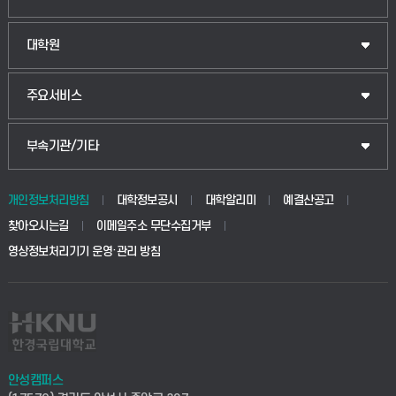
법경영학부
일반대학원
대학원
웰니스산업융합학부
산업대학원
입학안내
주요서비스
식물자원조경학부
공공정책대학원
웹메일
중앙도서관
부속기관/기타
동물생명융합학부
경영대학원
학사시스템(학부)
학생생활관(안성)
개인정보처리방침
대학정보공시
대학알리미
예결산공고
생명공학부
찾아오시는길
이메일주소 무단수집거부
교육대학원
학사시스템(전문학사 및 전공심화)
학생생활관(평택)
영상정보처리기기 운영·관리 방침
건설환경공학부
사이버캠퍼스(학부)
발전기금
사회안전시스템공학부
사이버캠퍼스(전문학사 및 전공심화)
산학협력단
식품생명화학공학부
시설바로처리서비스
취업지원센터
안성캠퍼스