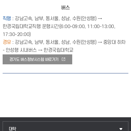
버스
직행
: 강남고속, 남부, 동서울, 성남, 수원(안성행) →
한경국립대학교직행 운행시간(6:00-09:00, 11:00-13:00,
17:30-20:00)
경유
: 강남고속, 남부, 동서울, 성남, 수원(안성행) → 중앙대 하차
- 안성행 시내버스 → 한경국립대학교
경기도 버스정보시스템 바로가기
인문융합공공인재학부
대학