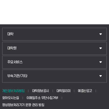
인문융합공공인재학부
대학
법경영학부
일반대학원
대학원
웰니스산업융합학부
산업대학원
입학안내
주요서비스
식물자원조경학부
공공정책대학원
웹메일
중앙도서관
부속기관/기타
동물생명융합학부
경영대학원
학사시스템(학부)
학생생활관(안성)
개인정보처리방침
대학정보공시
대학알리미
예결산공고
생명공학부
찾아오시는길
이메일주소 무단수집거부
교육대학원
학사시스템(전문학사 및 전공심화)
학생생활관(평택)
영상정보처리기기 운영·관리 방침