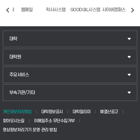
지원센터
웹메일
학사시스템
GOODGIL시스템
사이버캠퍼스
중
인문융합공공인재학부
대학
법경영학부
일반대학원
대학원
웰니스산업융합학부
산업대학원
입학안내
주요서비스
식물자원조경학부
공공정책대학원
웹메일
중앙도서관
부속기관/기타
동물생명융합학부
경영대학원
학사시스템(학부)
학생생활관(안성)
개인정보처리방침
대학정보공시
대학알리미
예결산공고
생명공학부
찾아오시는길
이메일주소 무단수집거부
교육대학원
학사시스템(전문학사 및 전공심화)
학생생활관(평택)
영상정보처리기기 운영·관리 방침
건설환경공학부
사이버캠퍼스(학부)