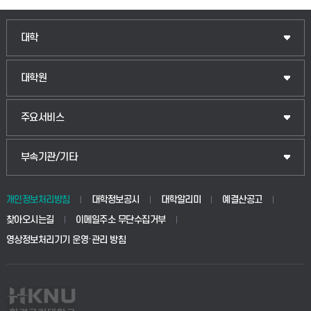
인문융합공공인재학부
대학
법경영학부
일반대학원
대학원
웰니스산업융합학부
산업대학원
입학안내
주요서비스
식물자원조경학부
공공정책대학원
웹메일
중앙도서관
부속기관/기타
동물생명융합학부
경영대학원
학사시스템(학부)
학생생활관(안성)
개인정보처리방침
대학정보공시
대학알리미
예결산공고
생명공학부
찾아오시는길
이메일주소 무단수집거부
교육대학원
학사시스템(전문학사 및 전공심화)
학생생활관(평택)
영상정보처리기기 운영·관리 방침
건설환경공학부
사이버캠퍼스(학부)
발전기금
사회안전시스템공학부
사이버캠퍼스(전문학사 및 전공심화)
산학협력단