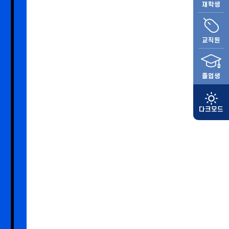
재학생
교직원
졸업생