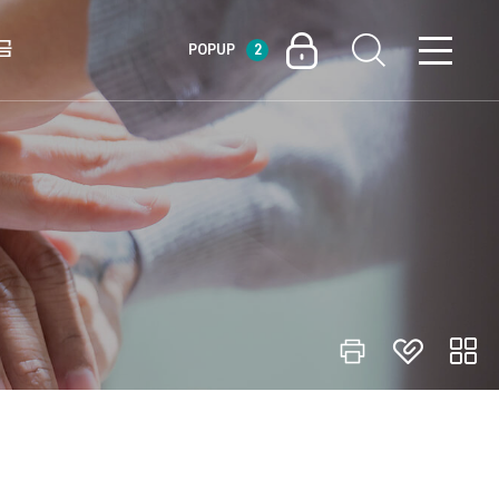
금
POPUP
2