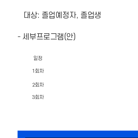
대상: 졸업예정자, 졸업생
- 세부프로그램(안)
일정
1회차
2회차
3회차